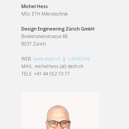
Michel Hess
MSc ETH Mikrotechnik
Design Engineering Zürich GmbH
Breitensteinstrasse 88
8037 Zürich
WEB
www.dezh.ch
|
LINKEDIN
MAIL michel.hess (at) dezh.ch
TELE +41 44 552 73 77