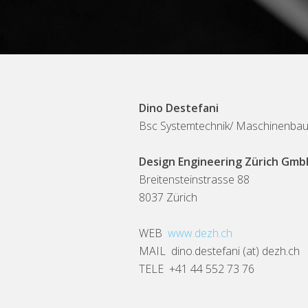
Dino Destefani
Bsc Systemtechnik/ Maschinenba
Design Engineering Zürich Gm
Breitensteinstrasse 88
8037 Zürich
WEB
www.dezh.ch
MAIL dino.destefani (at) dezh.ch
TELE +41 44 552 73 76